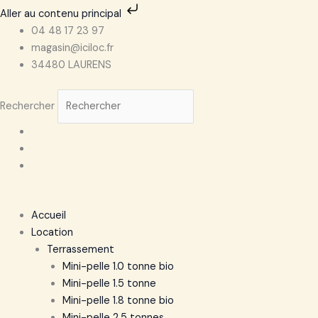
Aller
Aller au contenu principal
au
04 48 17 23 97
contenu
magasin@iciloc.fr
34480 LAURENS
Rechercher
Accueil
Location
Terrassement
Mini-pelle 1.0 tonne bio
Mini-pelle 1.5 tonne
Mini-pelle 1.8 tonne bio
Mini-pelle 2.5 tonnes