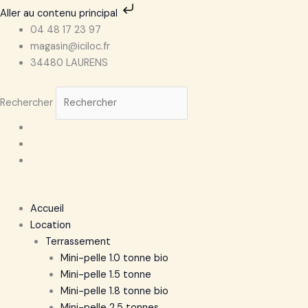
Aller
Aller au contenu principal
au
04 48 17 23 97
contenu
magasin@iciloc.fr
34480 LAURENS
Rechercher
Accueil
Location
Terrassement
Mini-pelle 1.0 tonne bio
Mini-pelle 1.5 tonne
Mini-pelle 1.8 tonne bio
Mini-pelle 2.5 tonnes