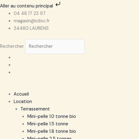
Aller
Aller au contenu principal
au
04 48 17 23 97
contenu
magasin@iciloc.fr
34480 LAURENS
Rechercher
Accueil
Location
Terrassement
Mini-pelle 1.0 tonne bio
Mini-pelle 1.5 tonne
Mini-pelle 1.8 tonne bio
Mini-pelle 2.5 tonnes