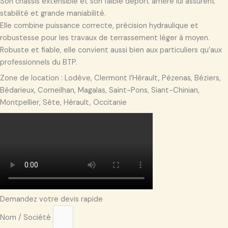
Son châssis extensible et son faible déport arrière lui assurent
stabilité et grande maniabilité.
Elle combine puissance correcte, précision hydraulique et
robustesse pour les travaux de terrassement léger à moyen.
Robuste et fiable, elle convient aussi bien aux particuliers qu’aux
professionnels du BTP.
Zone de location : Lodève, Clermont l’Hérault, Pézenas, Béziers,
Bédarieux, Corneilhan, Magalas, Saint-Pons, Siant-Chinian,
Montpellier, Sète, Hérault, Occitanie
Demandez votre devis rapide
Nom / Société