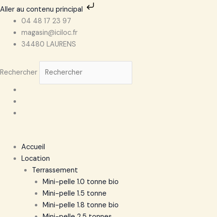
Aller
Aller au contenu principal
au
04 48 17 23 97
contenu
magasin@iciloc.fr
34480 LAURENS
Rechercher
Accueil
Location
Terrassement
Mini-pelle 1.0 tonne bio
Mini-pelle 1.5 tonne
Mini-pelle 1.8 tonne bio
Mini-pelle 2.5 tonnes